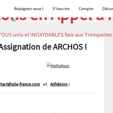
ons en Appel à P
Rejoignez nous !
S’inscrire
Compte
Décon
TOUS unis et INOXYDABLES face aux Tromperies 
 Assignation de ARCHOS !
tact@a3a-france.com
et
Adhésion
!