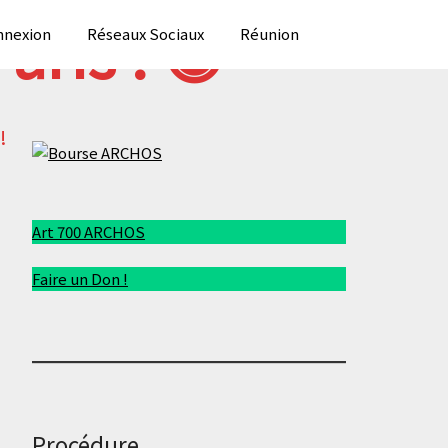
aris ! 😀
nexion
Réseaux Sociaux
Réunion
!
Art 700 ARCHOS
Faire un Don !
Procédure