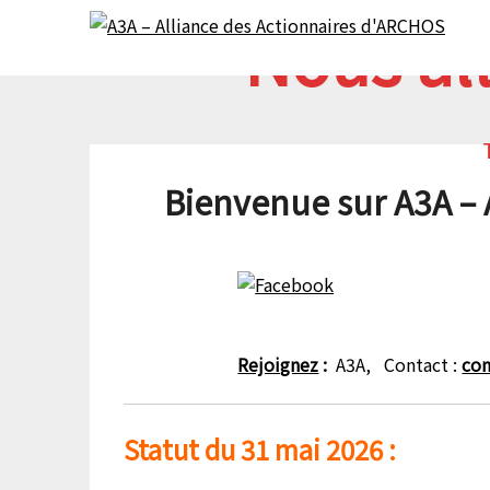
Skip
Skip
Nous all
to
to
content
content
Bienvenue sur A3A –
Rejoignez
:
A3A, Contact :
con
Statut du 31 mai 2026 :