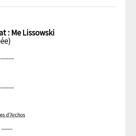
t : Me Lissowski
sée)
_____
_____
____