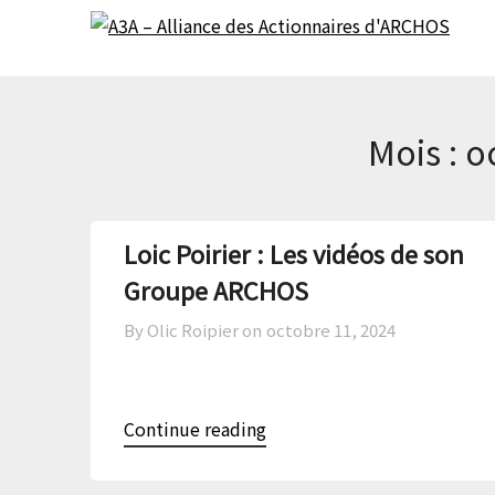
Skip
Skip
to
to
content
content
Mois :
o
Loic Poirier : Les vidéos de son
Groupe ARCHOS
By Olic Roipier on
octobre 11, 2024
Continue reading