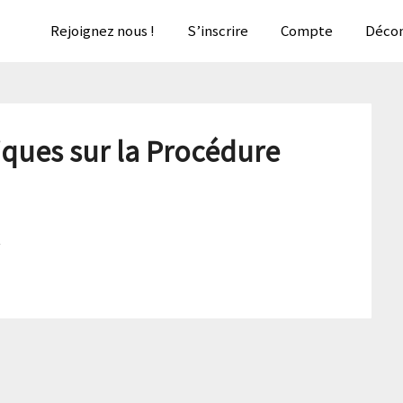
Rejoignez nous !
S’inscrire
Compte
Décon
iques sur la Procédure
!