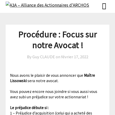
Skip
Skip
to
to
content
content
Procédure : Focus sur
notre Avocat !
By Guy CLAUDE on
février 17, 2022
Nous avons le plaisir de vous annoncer que
Maître
Lissowski
sera notre avocat.
Vous pouvez encore nous joindre si vous aussi vous
avez subi un préjudice sur votre actionnariat !
Le préjudice débute si :
1 – Préjudice d’acquisition (celui qui a acheté des