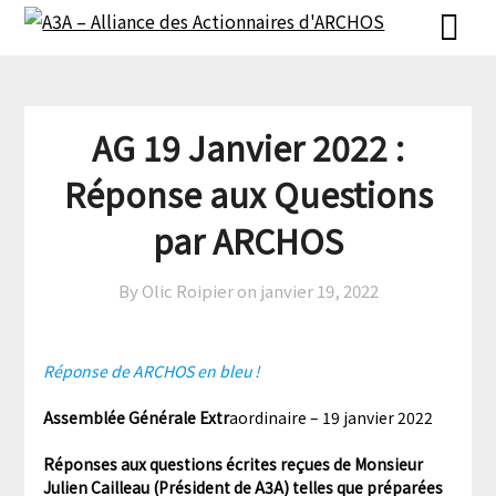
Skip
Skip
to
to
content
content
AG 19 Janvier 2022 :
Réponse aux Questions
par ARCHOS
By Olic Roipier on
janvier 19, 2022
Réponse de ARCHOS en bleu !
Assemblée Générale Extr
aordinaire – 19 janvier 2022
Réponses aux questions écrites reçues de Monsieur
Julien Cailleau (Président de A3A) telles que
préparées