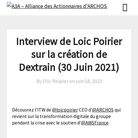
Skip
Skip
to
to
content
content
Interview de Loic Poirier
sur la création de
Dextrain (30 Juin 2021)
By Olic Roipier on
juin 18, 2022
Découvrez l’ITW de
@loicpoirier
CEO d’
@ARCHOS
qui
revient sur la transformation digitale du groupe
pendant la crise avec le soutien d’
@AWSFrance
.