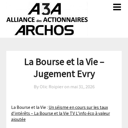
Skip
Skip
to
to
content
content
La Bourse et la Vie –
Jugement Evry
By Olic Roipier on
mai 31, 2026
La Bourse et la Vie :
Un séisme en cours sur les taux
d’intérêts – La Bourse et la Vie TV L’info éco à valeur
ajoutée