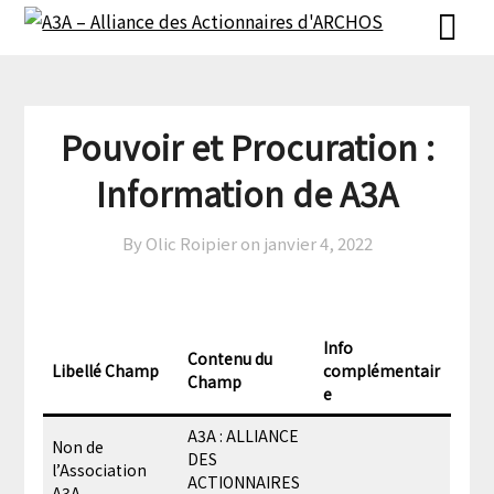
Skip
Skip
to
to
content
content
Pouvoir et Procuration :
Information de A3A
By Olic Roipier on
janvier 4, 2022
Info
Contenu du
Libellé Champ
complémentair
Champ
e
A3A : ALLIANCE
Non de
DES
l’Association
ACTIONNAIRES
A3A